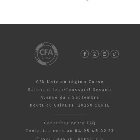
CFA Univ en région Corse
Bâtiment Jean-Toussaint Desanti
Avenue du 9 Septembre
Route du Calvaire, 20250 CORTE
Consultez notre FAQ
Contactez nous au
04 95 45 02 33
Posez nous vos questions